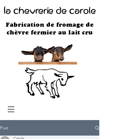
c
C
L
a
hevrerie de
arole
Fabrication de fromage de
chèvre fermier au lait cru
Post
Carole